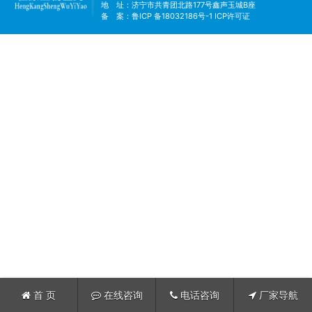
地 址：济宁市共青团北路177号鑫声玉城B座
备 案：
鲁ICP 备18032186号-1
ICP许可证
首 页
在线咨询
电话咨询
厂家导航