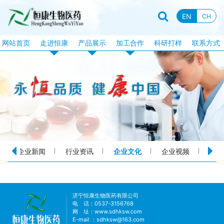
EN
CH
网站首页
走进恒康
产品展示
加工合作
科研打样
联系方式
企业资质
恒康产品
片剂加工
企业新闻
特膳食品
固体饮料加工
行业资讯
液饮产品
软胶囊加工
企业文化
露酒系列
泡腾片加工
企业视频
丸剂系列
包衣片加工
企业新闻
行业资讯
企业文化
企业视频
品牌
品牌故事
化妆品系列
口服液体加工
消械系列
加工目录
丸剂加工
济宁恒康生物医药有限公司
电 话：0537-3156768
网 址：
www.sdhksw.com
E-mail ：sdhksw@163.com