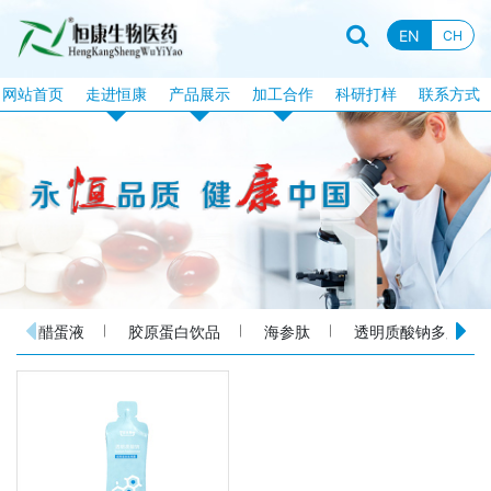
EN
CH
网站首页
走进恒康
产品展示
加工合作
科研打样
联系方式
企业资质
恒康产品
片剂加工
企业新闻
特膳食品
固体饮料加工
行业资讯
液饮产品
软胶囊加工
企业文化
露酒系列
泡腾片加工
企业视频
丸剂系列
包衣片加工
醋蛋液
胶原蛋白饮品
海参肽
透明质酸钠多肽饮
品牌故事
化妆品系列
口服液体加工
消械系列
加工目录
丸剂加工