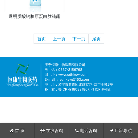
透明质酸钠胶原蛋白肽纯露
首页
上一页
下一页
尾页
济宁恒康生物医药有限公司
电 话：0537-3156768
网 址：
www.sdhksw.com
E-mail ：sdhksw@163.com
地 址：济宁市共青团北路177号鑫声玉城B座
备 案：
鲁ICP 备18032186号-1
ICP许可证
首 页
在线咨询
电话咨询
厂家导航