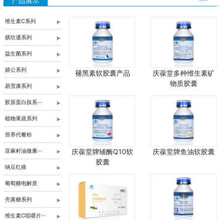
产品展示
维生素C系列
膳欣通系列
益生菌系列
嬉公系列
褪黑素软胶囊产品
庆葆堂多种维生素矿
物质胶囊
易雪康系列
胶原蛋白肽系···
植物果蔬系列
营养代餐粉
亚麻籽油微囊···
庆葆堂牌辅酶Q10软
庆葆堂牌鱼油软胶囊
胶囊
纳豆红曲
葡萄糖电解质
壳寡糖系列
维生素C咀嚼片···