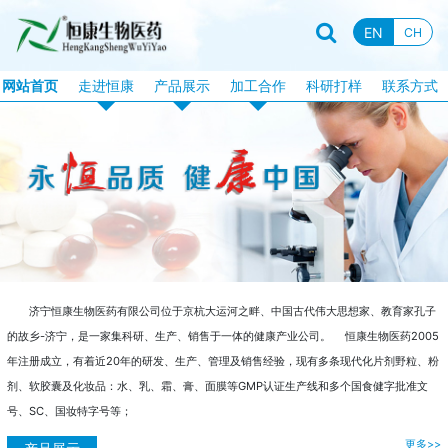
EN
CH
网站首页
走进恒康
产品展示
加工合作
科研打样
联系方式
企业资质
恒康产品
片剂加工
企业新闻
特膳食品
固体饮料加工
行业资讯
液饮产品
软胶囊加工
企业文化
露酒系列
泡腾片加工
企业视频
丸剂系列
包衣片加工
品牌故事
化妆品系列
口服液体加工
济宁恒康生物医药有限公司位于京杭大运河之畔、中国古代伟大思想家、教育家孔子
的故乡-济宁，是一家集科研、生产、销售于一体的健康产业公司。 恒康生物医药2005
消械系列
加工目录
年注册成立，有着近20年的研发、生产、管理及销售经验，现有多条现代化片剂野粒、粉
剂、软胶囊及化妆品：水、乳、霜、膏、面膜等GMP认证生产线和多个国食健字批准文
丸剂加工
号、SC、国妆特字号等；
更多>>