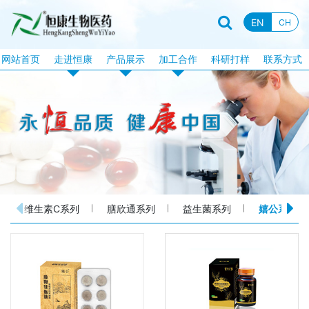
EN
CH
网站首页
走进恒康
产品展示
加工合作
科研打样
联系方式
企业资质
恒康产品
片剂加工
企业新闻
特膳食品
固体饮料加工
行业资讯
液饮产品
软胶囊加工
企业文化
露酒系列
泡腾片加工
企业视频
丸剂系列
包衣片加工
维生素C系列
膳欣通系列
益生菌系列
嬉公系列
品牌故事
化妆品系列
口服液体加工
消械系列
加工目录
丸剂加工