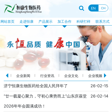
EN
CH
网站首页
走进恒康
产品展示
加工合作
科研打样
联系方式
企业资质
恒康产品
片剂加工
企业新闻
特膳食品
固体饮料加工
行业资讯
液饮产品
软胶囊加工
企业文化
露酒系列
泡腾片加工
企业视频
丸剂系列
包衣片加工
企业新闻
行业资讯
企业文化
企业视频
品牌
品牌故事
化妆品系列
口服液体加工
济宁恒康生物医药给全国人民拜年了
26-02-15
消械系列
加工目录
“廿一载凝心聚力，守初心乘势而上”山东庆葆堂
26-02-14
丸剂加工
2026年年会圆满成功！