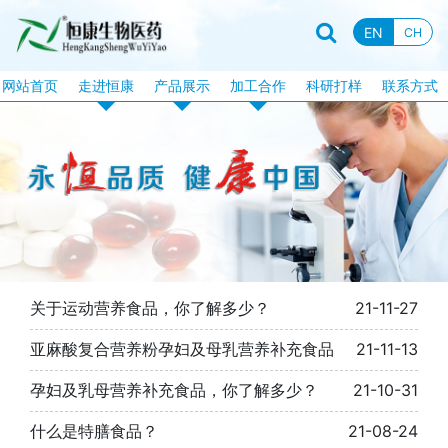
EN
CH
网站首页
走进恒康
产品展示
加工合作
科研打样
联系方式
企业资质
恒康产品
片剂加工
企业新闻
特膳食品
固体饮料加工
行业资讯
液饮产品
软胶囊加工
企业文化
露酒系列
泡腾片加工
企业视频
丸剂系列
包衣片加工
关于运动营养食品，你了解多少？
21-11-27
品牌故事
化妆品系列
口服液体加工
亚麻酸复合营养粉孕妇及母乳营养补充食品
21-11-13
消械系列
加工目录
丸剂加工
孕妇及乳母营养补充食品，你了解多少？
21-10-31
什么是特膳食品？
21-08-24