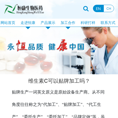
EN
CH
网站首页
走进恒康
产品展示
加工合作
科研打样
联系方式
企业资质
恒康产品
片剂加工
企业新闻
特膳食品
固体饮料加工
行业资讯
液饮产品
软胶囊加工
企业文化
露酒系列
泡腾片加工
企业视频
丸剂系列
包衣片加工
维生素C可以贴牌加工吗？
品牌故事
化妆品系列
口服液体加工
贴牌生产一词英文原义是原始设备生产商。从不同
消械系列
加工目录
丸剂加工
角度往往称之为“代加工”、“贴牌加工”、“代工生
产”、“委托生产”、“委托加工”、“品牌定做”等，虽